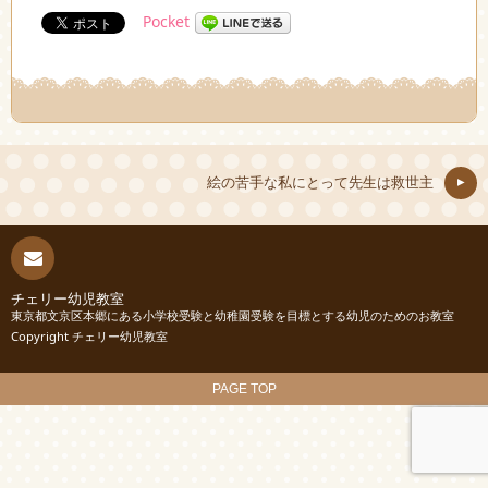
Pocket
絵の苦手な私にとって先生は救世主
連絡
チェリー幼児教室
東京都文京区本郷にある小学校受験と幼稚園受験を目標とする幼児のためのお教室
Copyright チェリー幼児教室
先
PAGE TOP