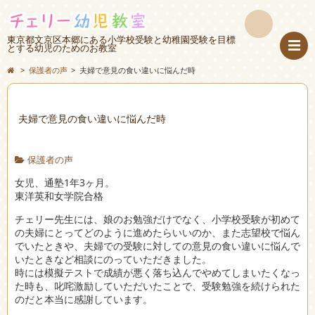
東京都文京区本郷にある小学校受験と幼稚園受験を目標
検
とする幼児のためのお教室
>
保護者の声
>
夫婦で意見の食い違いに悩んだ時
索
夫婦で意見の食い違いに悩んだ時
保護者の声
女児、通塾1年3ヶ月。
東洋英和女学院合格
チェリー先生には、娘のお勉強だけでなく、小学校受験が初めて
の夫婦にとってどのように進めたらいいのか、また志望校で悩ん
でいたときや、夫婦での受験に対しての意見の食い違いに悩んで
いたときなど相談にのっていただきました。
時には模擬テストで成績が悪く落ち込んでやめてしまいたくなっ
た時も、叱咤激励していただいたことで、受験勉強を続けられた
のだと本当に感謝しています。