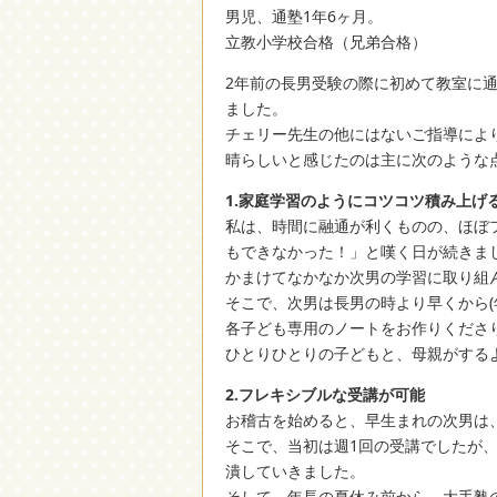
男児、通塾1年6ヶ月。
立教小学校合格（兄弟合格）
2年前の長男受験の際に初めて教室に
ました。
チェリー先生の他にはないご指導によ
晴らしいと感じたのは主に次のような
1.家庭学習のようにコツコツ積み上げ
私は、時間に融通が利くものの、ほぼ
もできなかった！」と嘆く日が続きま
かまけてなかなか次男の学習に取り組
そこで、次男は長男の時より早くから
各子ども専用のノートをお作りくださ
ひとりひとりの子どもと、母親がする
2.フレキシブルな受講が可能
お稽古を始めると、早生まれの次男は
そこで、当初は週1回の受講でしたが
潰していきました。
そして、年長の夏休み前から、大手塾