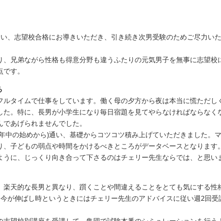
通い、志望校合格にお導きいただき、引き続き次男受験のためご尽力い
り、兄弟ながら性格も得意分野も違うふたりの元気男子を無事に志望校
点です。
る
フルタイムで仕事をしています。働く母の夕方から夜は本当に慌ただし
した。特に、長男が小学生になり毎日宿題を見てやらなければならなく
んであげられませんでした。
(年中の始めから)通い、基礎からコツコツ積み上げていただきました。
り、子どもの弱点や時間をかけるべきところがデータベースとなります
ように、じっくり向き合って下さるのはチェリー先生ならでは、と思い
、楽天的な長男と異なり、躓くことや間違えることをとても気にする性
、今が伸ばし時というときにはチェリー先生のアドバイスに従い週2回受
の志望校別講座を受講して、集団で試験本番のシミュレーションを行う