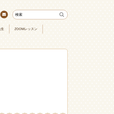
連絡
先
先生
ZOOMレッスン