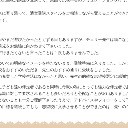
ちに寄り添って、適宜受講スタイルをご相談しながら変えることができ
ます。
日やまだ遊びたかったとぐずる日もありますが、チェリー先生は頭ごな
男児をお勉強に向かわせて下さいました。
古行きたくないと言ったことは１度もありませんでした。
ついての明確なイメージを持たないまま、受験準備に入りました。しか
校をおすすめいただき、先生のおすすめ通りに受験をしました。
の充実した学校生活はなかったと思い、先生の的確な志望校選定に感謝
に子ども達の伴走者であると同時に母親の私にとっても強力な伴走者で
母親に対して要求されることも多いだろうと心配なことが沢山ありまし
えないことも十分ご理解下さったうえで、アドバイスやフォローをして
の目標を継続してもち、志望校に入学させることができたのは、先生の